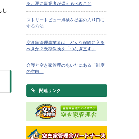
る。夏に事業者が備えるべきこと
もし
ストリートビュー点検を提案の入り口に
する方法
空き家管理事業者は、どんな保険に入る
べきか？既存保険を「つなぎ直す」
介護と空き家管理のあいだにある「制度
の空白」
関連リンク