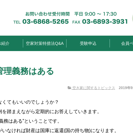
体紹介
空家対策特措法Q&A
受験申込
会員
管理義務はある
空き家に関するトピックス
2019年
なくてもいいのでしょうか？
例を踏まえながら定期的にお答えしていきます。
義務はある”ということです。
いなければ財産は国庫に返還(国の持ち物)になります。