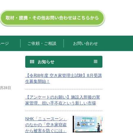
ページ
ご依頼・ご相談
お問い合わせ
お知らせ
【令和8年度 空き家管理士試験】8月受講
生募集開始！
9月28日
【アンケートのお願い】施設入所後の実
家管理、担い手不在という新しい市場
NHK「ニュースーン」
のなかの「空き家窃盗
から被害を防ぐには」