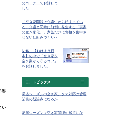
のコーナーでお話しま
した
「空き家問題は介護中から始まってい
る」介護と同時に前倒し発生する「実家
の空き家化」。家族だけに負担を集中さ
せない仕組みづくりへ
NHK 【おはよう日
本】の中で「空き家を
空き巣から守るコツ」
をお話しました。
トピックス
影響
帰省シーズンの空き家、クマ対応は管理
業務の新論点になるか
とい
帰省シーズンは空き家管理の起点にな