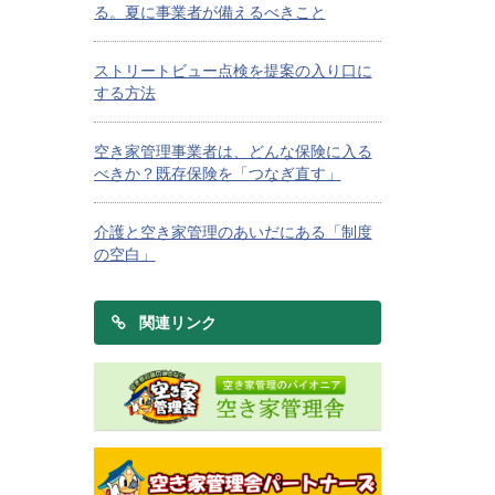
る。夏に事業者が備えるべきこと
ストリートビュー点検を提案の入り口に
する方法
空き家管理事業者は、どんな保険に入る
べきか？既存保険を「つなぎ直す」
介護と空き家管理のあいだにある「制度
の空白」
関連リンク