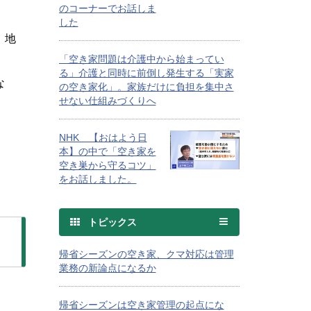
のコーナーでお話しま
した
、地
「空き家問題は介護中から始まってい
る」介護と同時に前倒し発生する「実家
な
の空き家化」。家族だけに負担を集中さ
せない仕組みづくりへ
NHK 【おはよう日
本】の中で「空き家を
空き巣から守るコツ」
をお話しました。
トピックス
帰省シーズンの空き家、クマ対応は管理
業務の新論点になるか
帰省シーズンは空き家管理の起点にな