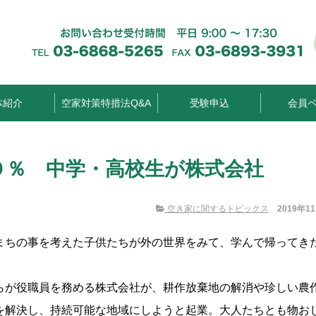
体紹介
空家対策特措法Q&A
受験申込
会員
０％ 中学・高校生が株式会社
空き家に関するトピックス
2019年1
まちの事を考えた子供たちが外の世界をみて、学んで帰ってき
らが役職員を務める株式会社が、耕作放棄地の解消や珍しい農
を解決し、持続可能な地域にしようと起業。大人たちとも物お