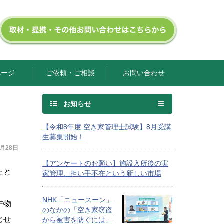
ページ
ご依頼・ご相談
お問い合わせ
お知らせ
【令和8年度 空き家管理士試験】8月受講
生募集開始！
1月28日
【アンケートのお願い】施設入所後の実
たと
家管理、担い手不在という新しい市場
NHK「ニュースーン」
作物
のなかの「空き家窃盗
じせ
から被害を防ぐには」