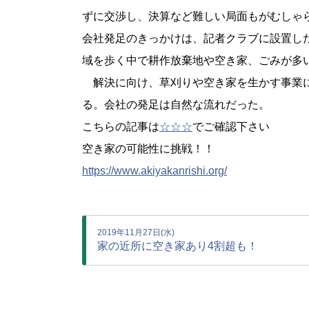
ずに交渉し、決算など難しい局面もがむしゃ
会社発足のきっかけは、記者クラブに設置し
域を歩く中で耕作放棄地や空き家、ごみが多
解決に向け、草刈りや空き家を生かす事業に
る。会社の発足は自然な流れだった。
こちらの記事は
☆☆☆
でご確認下さい
空き家の可能性に挑戦！！
https://www.akiyakanrishi.org/
2019年11月27日(水)
家の近所に空き家あり4割超も！