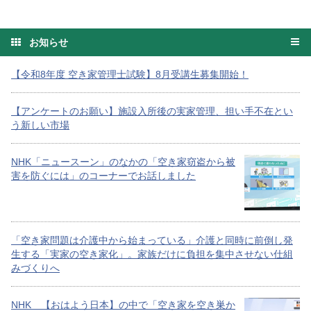
お知らせ
【令和8年度 空き家管理士試験】8月受講生募集開始！
【アンケートのお願い】施設入所後の実家管理、担い手不在とい
う新しい市場
NHK「ニュースーン」のなかの「空き家窃盗から被
害を防ぐには」のコーナーでお話しました
「空き家問題は介護中から始まっている」介護と同時に前倒し発
生する「実家の空き家化」。家族だけに負担を集中させない仕組
みづくりへ
NHK 【おはよう日本】の中で「空き家を空き巣か