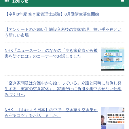
お知らせ
【令和8年度 空き家管理士試験】8月受講生募集開始！
【アンケートのお願い】施設入所後の実家管理、担い手不在とい
う新しい市場
NHK「ニュースーン」のなかの「空き家窃盗から被
害を防ぐには」のコーナーでお話しました
「空き家問題は介護中から始まっている」介護と同時に前倒し発
生する「実家の空き家化」。家族だけに負担を集中させない仕組
みづくりへ
NHK 【おはよう日本】の中で「空き家を空き巣か
ら守るコツ」をお話しました。