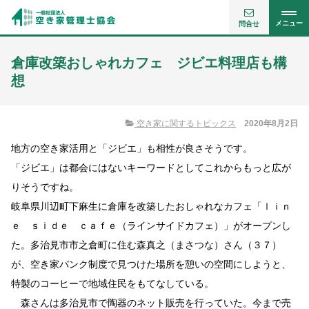
メニュー
問合せ
倉庫改築おしゃれカフェ ジビエ料理店も構
想
空き家に関するトピックス
2020年8月2日
地方の空き家活用と「ジビエ」も相性が良さそうです。
「ジビエ」は都会にはないキーワードとしてこれからもっと広が
りそうですね。
岐阜県川辺町下麻生に倉庫を改築したおしゃれなカフェ「ｌｉｎ
ｅ ｓｉｄｅ ｃａｆｅ（ラインサイドカフェ）」がオープンし
た。多治見市市之倉町に住む森真之（まさつな）さん（３７）
が、空き家バンク制度で見つけた場所を憩いの空間にしようと、
特製のコーヒーで地域住民をもてなしている。
森さんは多治見市で陶器のネット販売を行っていた。今まで売