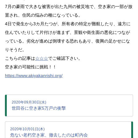
7月の豪雨で大きな被害が出た九州の被災地で、空き家の一部が放
置され、住民の悩みの種になっている。
4日で発生から3カ月たつが、所有者の特定が難航したり、遠方に
住んでいたりして片付けが進まず、景観や衛生面の悪化につなが
っている。劣化が進めば倒壊する恐れもあり、復興の足かせにな
りそうだ。
こちらの記事は
☆☆☆
でご確認下さい。
空き家の可能性に挑戦！！
https://www.akiyakanrishi.org/
2020年09月30日(水)
世田谷に空き家5万戸の衝撃
2020年10月01日(木)
危ない老朽空き家、撤去したのは町内会