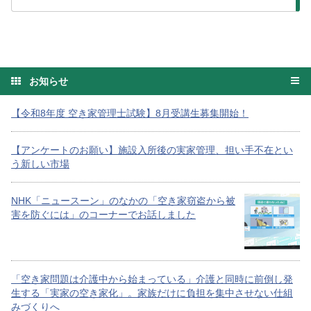
お知らせ
【令和8年度 空き家管理士試験】8月受講生募集開始！
【アンケートのお願い】施設入所後の実家管理、担い手不在とい
う新しい市場
NHK「ニュースーン」のなかの「空き家窃盗から被
害を防ぐには」のコーナーでお話しました
「空き家問題は介護中から始まっている」介護と同時に前倒し発
生する「実家の空き家化」。家族だけに負担を集中させない仕組
みづくりへ