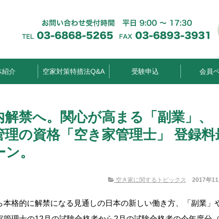
体紹介
空家対策特措法Q&A
受験申込
会員
内解禁へ。関心が高まる「副業」、
管理の資格「空き家管理士」 登録料
ーン。
空き家に関するトピックス
2017年1
ら本格的に解禁になる見通しの日本の新しい働き方、「副業」
管理士の12月の試験合格者から2月の試験合格者の今年度分（