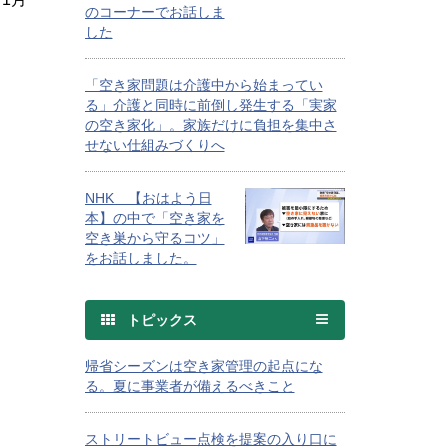
のコーナーでお話しま
した
「空き家問題は介護中から始まってい
る」介護と同時に前倒し発生する「実家
の空き家化」。家族だけに負担を集中さ
せない仕組みづくりへ
NHK 【おはよう日
本】の中で「空き家を
空き巣から守るコツ」
をお話しました。
トピックス
帰省シーズンは空き家管理の起点にな
る。夏に事業者が備えるべきこと
ストリートビュー点検を提案の入り口に