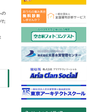
への
がた
ま