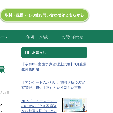
ページ
ご依頼・ご相談
お問い合わせ
お知らせ
【令和8年度 空き家管理士試験】8月受講
最
生募集開始！
【アンケートのお願い】施設入所後の実
家管理、担い手不在という新しい市場
1月23日
NHK「ニュースーン」
や
のなかの「空き家窃盗
から被害を防ぐには」
1月