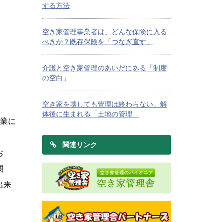
する方法
空き家管理事業者は、どんな保険に入る
べきか？既存保険を「つなぎ直す」
介護と空き家管理のあいだにある「制度
の空白」
空き家を壊しても管理は終わらない。解
体後に生まれる「土地の管理」
本業に
関連リンク
お
関
出来