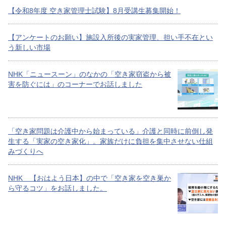
【令和8年度 空き家管理士試験】8月受講生募集開始！
【アンケートのお願い】施設入所後の実家管理、担い手不在とい
う新しい市場
NHK「ニュースーン」のなかの「空き家窃盗から被
害を防ぐには」のコーナーでお話しました
「空き家問題は介護中から始まっている」介護と同時に前倒し発
生する「実家の空き家化」。家族だけに負担を集中させない仕組
みづくりへ
NHK 【おはよう日本】の中で「空き家を空き巣か
ら守るコツ」をお話しました。