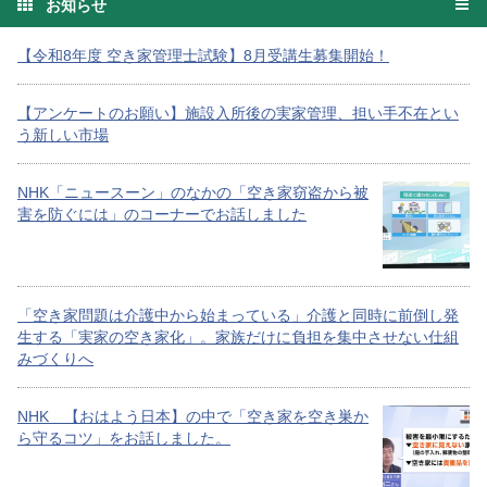
お知らせ
【令和8年度 空き家管理士試験】8月受講生募集開始！
【アンケートのお願い】施設入所後の実家管理、担い手不在とい
う新しい市場
NHK「ニュースーン」のなかの「空き家窃盗から被
害を防ぐには」のコーナーでお話しました
「空き家問題は介護中から始まっている」介護と同時に前倒し発
生する「実家の空き家化」。家族だけに負担を集中させない仕組
みづくりへ
NHK 【おはよう日本】の中で「空き家を空き巣か
ら守るコツ」をお話しました。