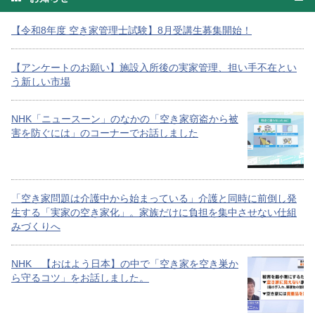
【令和8年度 空き家管理士試験】8月受講生募集開始！
【アンケートのお願い】施設入所後の実家管理、担い手不在とい
う新しい市場
NHK「ニュースーン」のなかの「空き家窃盗から被
害を防ぐには」のコーナーでお話しました
「空き家問題は介護中から始まっている」介護と同時に前倒し発
生する「実家の空き家化」。家族だけに負担を集中させない仕組
みづくりへ
NHK 【おはよう日本】の中で「空き家を空き巣か
ら守るコツ」をお話しました。