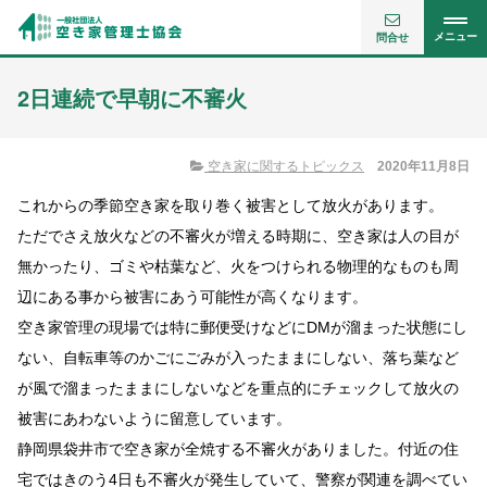
メニュー
問合せ
2日連続で早朝に不審火
空き家に関するトピックス
2020年11月8日
これからの季節空き家を取り巻く被害として放火があります。
ただでさえ放火などの不審火が増える時期に、空き家は人の目が
無かったり、ゴミや枯葉など、火をつけられる物理的なものも周
辺にある事から被害にあう可能性が高くなります。
空き家管理の現場では特に郵便受けなどにDMが溜まった状態にし
ない、自転車等のかごにごみが入ったままにしない、落ち葉など
が風で溜まったままにしないなどを重点的にチェックして放火の
被害にあわないように留意しています。
静岡県袋井市で空き家が全焼する不審火がありました。付近の住
宅ではきのう4日も不審火が発生していて、警察が関連を調べてい