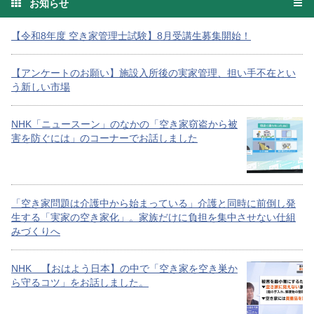
お知らせ
【令和8年度 空き家管理士試験】8月受講生募集開始！
【アンケートのお願い】施設入所後の実家管理、担い手不在とい
う新しい市場
NHK「ニュースーン」のなかの「空き家窃盗から被
害を防ぐには」のコーナーでお話しました
「空き家問題は介護中から始まっている」介護と同時に前倒し発
生する「実家の空き家化」。家族だけに負担を集中させない仕組
みづくりへ
NHK 【おはよう日本】の中で「空き家を空き巣か
ら守るコツ」をお話しました。