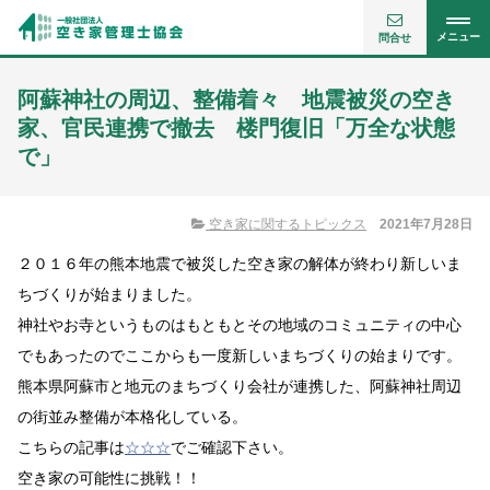
メニュー
問合せ
阿蘇神社の周辺、整備着々 地震被災の空き
家、官民連携で撤去 楼門復旧「万全な状態
で」
空き家に関するトピックス
2021年7月28日
２０１６年の熊本地震で被災した空き家の解体が終わり新しいま
ちづくりが始まりました。
神社やお寺というものはもともとその地域のコミュニティの中心
でもあったのでここからも一度新しいまちづくりの始まりです。
熊本県阿蘇市と地元のまちづくり会社が連携した、阿蘇神社周辺
の街並み整備が本格化している。
こちらの記事は
☆☆☆
でご確認下さい。
空き家の可能性に挑戦！！