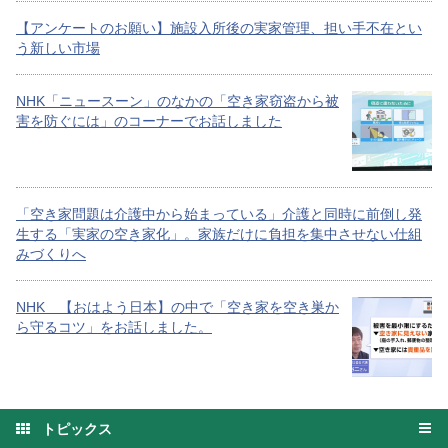
【アンケートのお願い】施設入所後の実家管理、担い手不在とい
う新しい市場
NHK「ニュースーン」のなかの「空き家窃盗から被
害を防ぐには」のコーナーでお話しました
「空き家問題は介護中から始まっている」介護と同時に前倒し発
生する「実家の空き家化」。家族だけに負担を集中させない仕組
みづくりへ
NHK 【おはよう日本】の中で「空き家を空き巣か
ら守るコツ」をお話しました。
トピックス