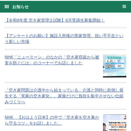
お知らせ
【令和8年度 空き家管理士試験】8月受講生募集開始！
【アンケートのお願い】施設入所後の実家管理、担い手不在とい
う新しい市場
NHK「ニュースーン」のなかの「空き家窃盗から被
害を防ぐには」のコーナーでお話しました
「空き家問題は介護中から始まっている」介護と同時に前倒し発
生する「実家の空き家化」。家族だけに負担を集中させない仕組
みづくりへ
NHK 【おはよう日本】の中で「空き家を空き巣か
ら守るコツ」をお話しました。