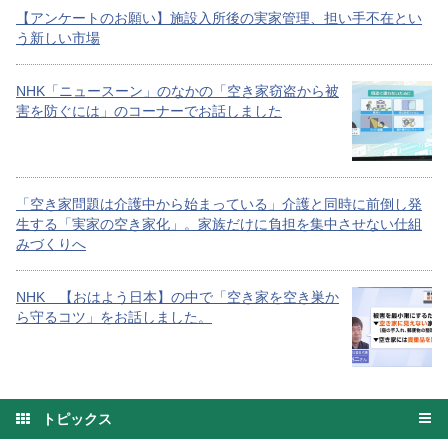
【アンケートのお願い】施設入所後の実家管理、担い手不在とい
う新しい市場
NHK「ニュースーン」のなかの「空き家窃盗から被
害を防ぐには」のコーナーでお話しました
「空き家問題は介護中から始まっている」介護と同時に前倒し発
生する「実家の空き家化」。家族だけに負担を集中させない仕組
みづくりへ
NHK 【おはよう日本】の中で「空き家を空き巣か
ら守るコツ」をお話しました。
トピックス