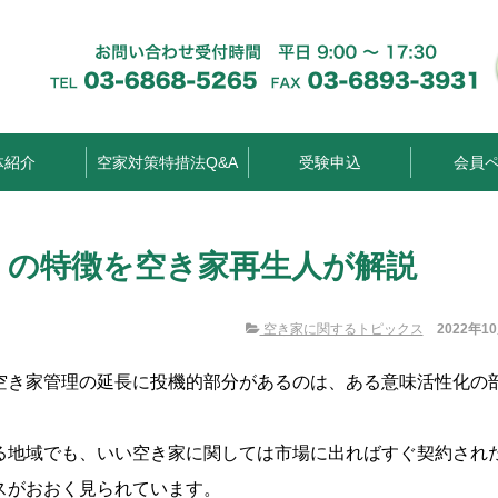
体紹介
空家対策特措法Q&A
受験申込
会員
」の特徴を空き家再生人が解説
空き家に関するトピックス
2022年1
空き家管理の延長に投機的部分があるのは、ある意味活性化の
る地域でも、いい空き家に関しては市場に出ればすぐ契約され
スがおおく見られています。