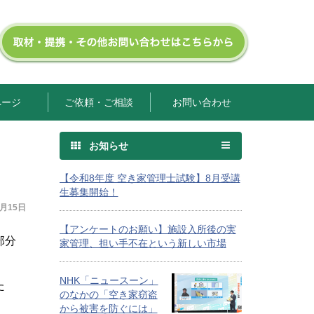
ページ
ご依頼・ご相談
お問い合わせ
お知らせ
【令和8年度 空き家管理士試験】8月受講
生募集開始！
0月15日
【アンケートのお願い】施設入所後の実
部分
家管理、担い手不在という新しい市場
NHK「ニュースーン」
た
のなかの「空き家窃盗
から被害を防ぐには」