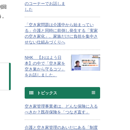
のコーナーでお話しま
利回
した
う。
「空き家問題は介護中から始まってい
る」介護と同時に前倒し発生する「実家
の空き家化」。家族だけに負担を集中さ
せない仕組みづくりへ
NHK 【おはよう日
本】の中で「空き家を
空き巣から守るコツ」
をお話しました。
トピックス
空き家管理事業者は、どんな保険に入る
べきか？既存保険を「つなぎ直す」
介護と空き家管理のあいだにある「制度