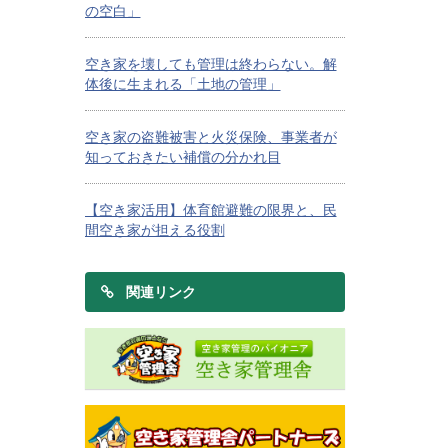
の空白」
空き家を壊しても管理は終わらない。解
体後に生まれる「土地の管理」
空き家の盗難被害と火災保険、事業者が
知っておきたい補償の分かれ目
【空き家活用】体育館避難の限界と、民
間空き家が担える役割
関連リンク