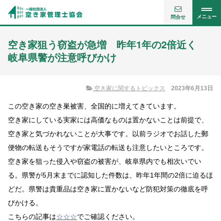
メニュー
問合せ
空き家狙う窃盗が急増 昨年1年の2倍近く
岐阜県警が注意呼びかけ
空き家に関するトピックス
2023年6月13日
この空き家の空き巣被害、全国的に増えてきています。
空き家にしている実家には高価なものは置かないことは前提で、
空き家と気づかれないことが大事です。以前ラジオでお話した郵
便物の転送もそうですが家電話の転送も注意したいところです。
空き家を狙った侵入や窃盗の被害が、岐阜県内でも相次いでい
る。県警が5月末までに認知した件数は、昨年1年間の2倍に迫るほ
どだ。県警は貴重品は空き家に置かないなど防犯対策の徹底を呼
びかける。
こちらの記事は
☆☆☆
でご確認ください。