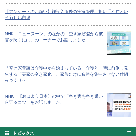
【アンケートのお願い】施設入所後の実家管理、担い手不在とい
う新しい市場
NHK「ニュースーン」のなかの「空き家窃盗から被
害を防ぐには」のコーナーでお話しました
「空き家問題は介護中から始まっている」介護と同時に前倒し発
生する「実家の空き家化」。家族だけに負担を集中させない仕組
みづくりへ
NHK 【おはよう日本】の中で「空き家を空き巣か
ら守るコツ」をお話しました。
トピックス