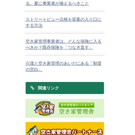
る。夏に事業者が備えるべきこと
ストリートビュー点検を提案の入り口に
する方法
空き家管理事業者は、どんな保険に入る
べきか？既存保険を「つなぎ直す」
介護と空き家管理のあいだにある「制度
の空白」
関連リンク