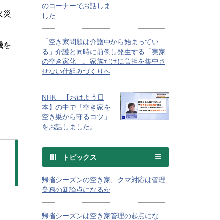
のコーナーでお話しま
火災
した
「空き家問題は介護中から始まってい
機を
る」介護と同時に前倒し発生する「実家
の空き家化」。家族だけに負担を集中さ
せない仕組みづくりへ
NHK 【おはよう日
本】の中で「空き家を
空き巣から守るコツ」
をお話しました。
トピックス
帰省シーズンの空き家、クマ対応は管理
業務の新論点になるか
帰省シーズンは空き家管理の起点にな