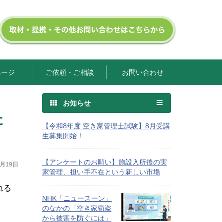
ページ
ご依頼・ご相談
お問い合わせ
お知らせ
た
【令和8年度 空き家管理士試験】8月受講
生募集開始！
【アンケートのお願い】施設入所後の実
7月19日
家管理、担い手不在という新しい市場
れる
NHK「ニュースーン」
のなかの「空き家窃盗
から被害を防ぐには」