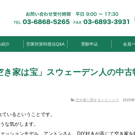
体紹介
空家対策特措法Q&A
受験申込
会員
空き家は宝」スウェーデン人の中古
空き家に関するトピックス
2025
れているということです。
そうな気がします。
ァッションモデル、アントンさん。DIY好きが高じて空き家を