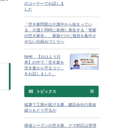
のコーナーでお話しま
した
「空き家問題は介護中から始まってい
る」介護と同時に前倒し発生する「実家
の空き家化」。家族だけに負担を集中さ
せない仕組みづくりへ
NHK 【おはよう日
本】の中で「空き家を
空き巣から守るコツ」
をお話しました。
トピックス
猛暑で工期が延びる夏、建設会社の資金
繰りをどう守るか
帰省シーズンの空き家、クマ対応は管理