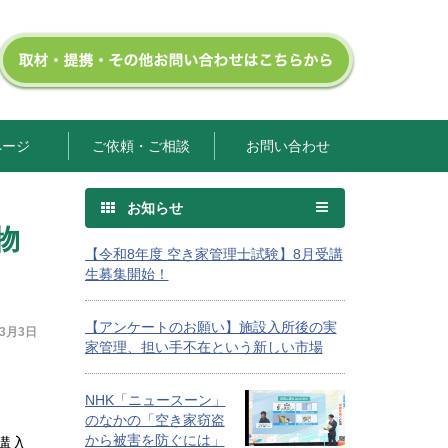
ページ
ご依頼・ご相談
お問い合わせ
お知らせ
物
【令和8年度 空き家管理士試験】8月受講
生募集開始！
【アンケートのお願い】施設入所後の実
年3月3日
家管理、担い手不在という新しい市場
NHK「ニュースーン」
のなかの「空き家窃盗
から被害を防ぐには」
購入