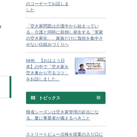
のコーナーでお話しま
した
「空き家問題は介護中から始まってい
さ
る」介護と同時に前倒し発生する「実家
の空き家化」。家族だけに負担を集中さ
せない仕組みづくりへ
NHK 【おはよう日
本】の中で「空き家を
空き巣から守るコツ」
をお話しました。
トピックス
帰省シーズンは空き家管理の起点にな
る。夏に事業者が備えるべきこと
ストリートビュー点検を提案の入り口に