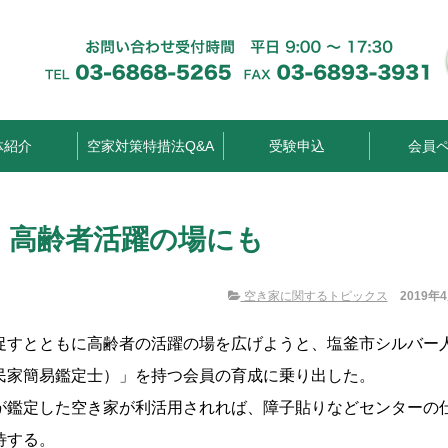
体紹介
空家対策特措法Q&A
受験申込
会員
 高齢者活躍の場にも
空き家に関するトピックス
2019年
促すとともに高齢者の活躍の場を広げようと、塩釜市シルバー
民家簡易鑑定士）」を持つ会員の育成に乗り出した。
が鑑定した空き家が利活用されれば、障子貼りなどセンターの
待する。