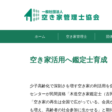
ホーム
空き家管理士
団
空き家活用へ鑑定士育成
少子高齢化で深刻さを増す空き家の利活用を
センターが民間資格「木造空き家鑑定士（古
「空き家の再生は全国で広がっている。会員
も増え、高齢者の社会参加に生かせる」と期