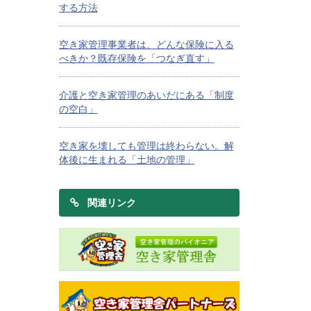
する方法
空き家管理事業者は、どんな保険に入る
べきか？既存保険を「つなぎ直す」
介護と空き家管理のあいだにある「制度
の空白」
空き家を壊しても管理は終わらない。解
体後に生まれる「土地の管理」
関連リンク