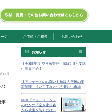
ページ
ご依頼・ご相談
お問い合わせ
お知らせ
【令和8年度 空き家管理士試験】8月受講
生募集開始！
4月13日
【アンケートのお願い】施設入所後の実
人材
家管理、担い手不在という新しい市場
NHK「ニュースーン」
仕事
のなかの「空き家窃盗
から被害を防ぐには」