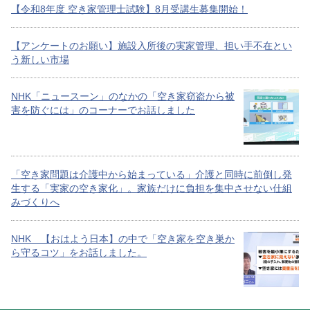
【令和8年度 空き家管理士試験】8月受講生募集開始！
【アンケートのお願い】施設入所後の実家管理、担い手不在とい
う新しい市場
NHK「ニュースーン」のなかの「空き家窃盗から被
害を防ぐには」のコーナーでお話しました
「空き家問題は介護中から始まっている」介護と同時に前倒し発
生する「実家の空き家化」。家族だけに負担を集中させない仕組
みづくりへ
NHK 【おはよう日本】の中で「空き家を空き巣か
ら守るコツ」をお話しました。