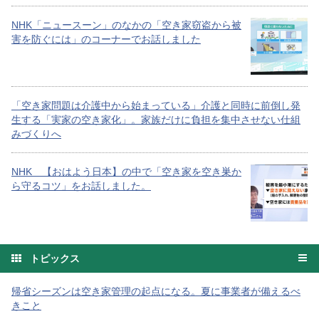
NHK「ニュースーン」のなかの「空き家窃盗から被
害を防ぐには」のコーナーでお話しました
「空き家問題は介護中から始まっている」介護と同時に前倒し発
生する「実家の空き家化」。家族だけに負担を集中させない仕組
みづくりへ
NHK 【おはよう日本】の中で「空き家を空き巣か
ら守るコツ」をお話しました。
トピックス
帰省シーズンは空き家管理の起点になる。夏に事業者が備えるべ
きこと