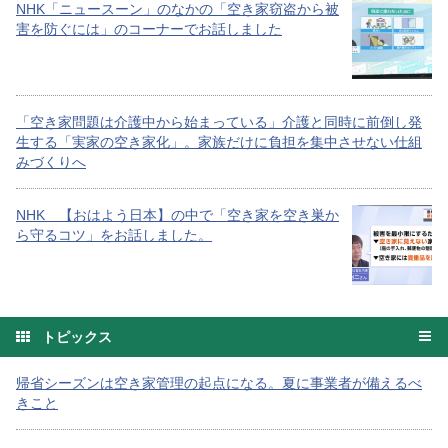
NHK「ニュースーン」のなかの「空き家窃盗から被
害を防ぐには」のコーナーでお話しました
「空き家問題は介護中から始まっている」介護と同時に前倒し発
生する「実家の空き家化」。家族だけに負担を集中させない仕組
みづくりへ
NHK 【おはよう日本】の中で「空き家を空き巣か
ら守るコツ」をお話しました。
トピックス
帰省シーズンは空き家管理の起点になる。夏に事業者が備えるべ
きこと