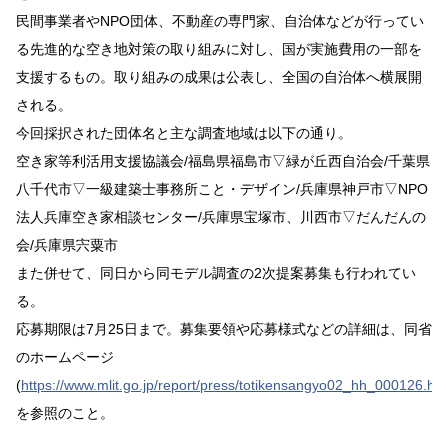
民間事業者やNPO団体、不動産の専門家、自治体などが行ってい
る先進的な空き地対策の取り組みに対し、国が実施費用の一部を
支援するもの。取り組みの成果は公表し、全国の自治体へ横展開
される。
今回採択された団体名と主な調査地域は以下の通り。
空き家等利活用支援協議会/福島県福島市▽緑が丘西自治会/千葉県
八千代市▽一級建築士事務所こと・デザイン/兵庫県神戸市▽NPO
法人兵庫空き家相談センター/兵庫県宝塚市、川西市▽だんだんの
会/兵庫県宍粟市
また併せて、同日から同モデル調査の2次提案募集も行われてい
る。
応募期限は7月25日まで。募集要領や応募様式などの詳細は、同省
のホームページ
(
https://www.mlit.go.jp/report/press/totikensangyo02_hh_000126.htm
を参照のこと。