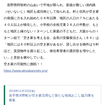
長野県阿智村の山あいで平地が限られ、新築が難しい清内路
（せいないじ）地区も成功例として知られる。村と住民が空き家
の発掘に力を入れ始めた０６年以降、地区の人口の７％にあたる
４０人以上が移住した。小学校の全校児童２６人の半数が、もと
もと地区と縁のないＩターンした家庭の子どもだ。大阪からのＩ
ターン組で「空き家を考える会」会長の安藤俊治さん（６４）は
「地区には６０軒以上の空き家があるが、貸し出せる物件は５軒
ほど。賃貸物件を掘り起こし、移住希望者の選択肢を増やした
い」と意欲を燃やしている。
空き家の可能性に挑戦！！
https://www.akiyakanrishi.org/
2019年11月15日(金)
岩手県洋野町が空き家活用など新たな地域おこし協力隊を
募集