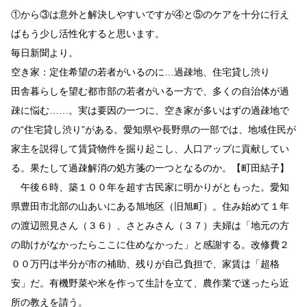
①から③は意外と解決しやすいですが④と⑤のケアを十分に行え
ばもう少し活性化すると思います。
毎日新聞より。
空き家：定住希望の若者がいるのに…過疎地、住宅貸し渋り
田舎暮らしを望む都市部の若者がいる一方で、多くの自治体が過
疎に悩む……。実は要因の一つに、空き家が多いはずの過疎地で
の“住宅貸し渋り”がある。愛知県や長野県の一部では、地域住民が
家主を説得して賃貸物件を掘り起こし、人口アップに貢献してい
る。果たして過疎解消の処方箋の一つとなるのか。【町田結子】
午後６時、築１００年を超す古民家に明かりがともった。愛知
県豊田市北部の山あいにある旭地区（旧旭町）。住み始めて１年
の渡辺照見さん（３６）、さとみさん（３７）夫婦は「地元の方
の助けがなかったらここに住めなかった」と感謝する。改修費２
００万円は半分が市の補助、残りが自己負担で、家賃は「超格
安」だ。有機野菜や米を作って生計を立て、農作業で迷ったら近
所の教えを請う。