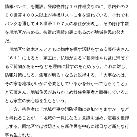
情報バンク」を開設。登録物件は１０件程度なのに、県内外の２
００世帯４００人以上が待機リストに名を連ねている。それでも
バンクを通して４８世帯１０７人の移住が実現し、そのほぼ半数
を旭地区が占める。抜群の実績の裏にあるのが地域住民の努力
だ。
旭地区で鈴木さんとともに物件を探す活動をする安藤征夫さん
（６１）によると、家主は、仏壇がある▽墓掃除やお盆に帰省す
る▽荷物がある−−などを理由に貸すのをためらう。これに対し、
防犯対策になる、集落が明るくなると説得する。「大事なのは、
その家を地域がいかに必要としているかを分かってもらうこと」
と安藤さん。地域住民があらかじめ移住希望者と面接しているこ
とも家主の安心感を生むという。
一方、移住者に「地域行事や消防活動に参加できますか」など
と尋ねることが、「地域の一員になる」意識を強め、定着を後押
しする。同地区では渡辺さんら新住民を中心に縁日など新たな行
事も生まれた。