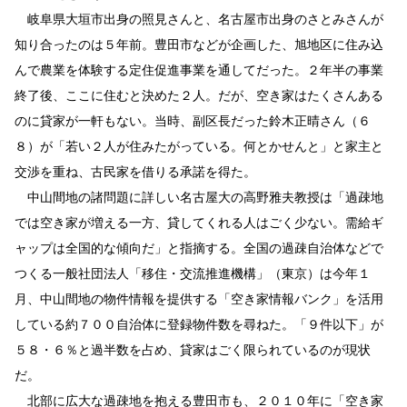
岐阜県大垣市出身の照見さんと、名古屋市出身のさとみさんが
知り合ったのは５年前。豊田市などが企画した、旭地区に住み込
んで農業を体験する定住促進事業を通してだった。２年半の事業
終了後、ここに住むと決めた２人。だが、空き家はたくさんある
のに貸家が一軒もない。当時、副区長だった鈴木正晴さん（６
８）が「若い２人が住みたがっている。何とかせんと」と家主と
交渉を重ね、古民家を借りる承諾を得た。
中山間地の諸問題に詳しい名古屋大の高野雅夫教授は「過疎地
では空き家が増える一方、貸してくれる人はごく少ない。需給ギ
ャップは全国的な傾向だ」と指摘する。全国の過疎自治体などで
つくる一般社団法人「移住・交流推進機構」（東京）は今年１
月、中山間地の物件情報を提供する「空き家情報バンク」を活用
している約７００自治体に登録物件数を尋ねた。「９件以下」が
５８・６％と過半数を占め、貸家はごく限られているのが現状
だ。
北部に広大な過疎地を抱える豊田市も、２０１０年に「空き家