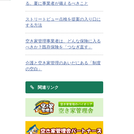
る。夏に事業者が備えるべきこと
ストリートビュー点検を提案の入り口に
する方法
空き家管理事業者は、どんな保険に入る
べきか？既存保険を「つなぎ直す」
介護と空き家管理のあいだにある「制度
の空白」
関連リンク