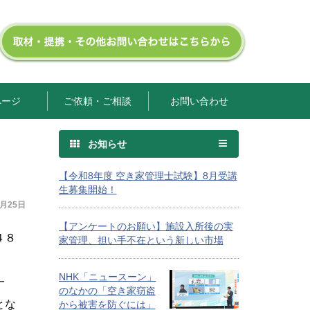
ページ
ご依頼・ご相談
お問い合わせ
お知らせ
【令和8年度 空き家管理士試験】8月受講
生募集開始！
1月25日
【アンケートのお願い】施設入所後の実
４８
家管理、担い手不在という新しい市場
NHK「ニュースーン」
一
のなかの「空き家窃盗
とな
から被害を防ぐには」