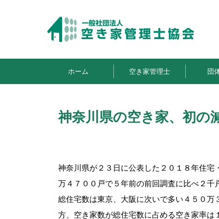
ホーム
空き家管理士
団
神奈川県の空き家、初の
神奈川県が２３日に公表した２０１８年住宅
万４７００戸で５年前の前回調査に比べ２千
総住宅数は東京、大阪に次いで多い４５０万
方、空き家数が総住宅数に占める空き家率は