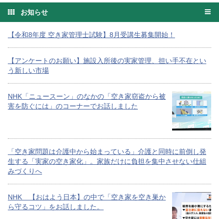
お知らせ
【令和8年度 空き家管理士試験】8月受講生募集開始！
【アンケートのお願い】施設入所後の実家管理、担い手不在とい
う新しい市場
NHK「ニュースーン」のなかの「空き家窃盗から被
害を防ぐには」のコーナーでお話しました
「空き家問題は介護中から始まっている」介護と同時に前倒し発
生する「実家の空き家化」。家族だけに負担を集中させない仕組
みづくりへ
NHK 【おはよう日本】の中で「空き家を空き巣か
ら守るコツ」をお話しました。