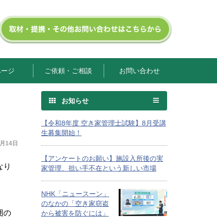
ページ
ご依頼・ご相談
お問い合わせ
お知らせ
【令和8年度 空き家管理士試験】8月受講
生募集開始！
0月14日
【アンケートのお願い】施設入所後の実
なり
家管理、担い手不在という新しい市場
NHK「ニュースーン」
のなかの「空き家窃盗
囲の
から被害を防ぐには」