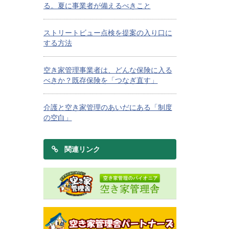
る。夏に事業者が備えるべきこと
ストリートビュー点検を提案の入り口に
する方法
空き家管理事業者は、どんな保険に入る
べきか？既存保険を「つなぎ直す」
介護と空き家管理のあいだにある「制度
の空白」
関連リンク