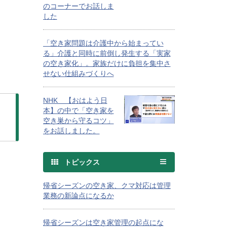
のコーナーでお話しま
した
「空き家問題は介護中から始まってい
る」介護と同時に前倒し発生する「実家
の空き家化」。家族だけに負担を集中さ
せない仕組みづくりへ
NHK 【おはよう日
本】の中で「空き家を
空き巣から守るコツ」
をお話しました。
トピックス
帰省シーズンの空き家、クマ対応は管理
業務の新論点になるか
帰省シーズンは空き家管理の起点にな