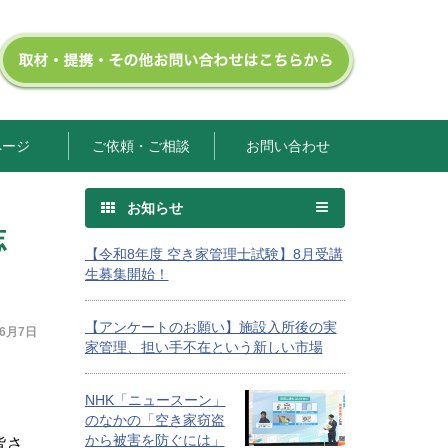
ページ
ご依頼・ご相談
お問い合わせ
お知らせ
志
【令和8年度 空き家管理士試験】8月受講
生募集開始！
【アンケートのお願い】施設入所後の実
年6月7日
家管理、担い手不在という新しい市場
NHK「ニュースーン」
のなかの「空き家窃盗
から被害を防ぐには」
皆さ