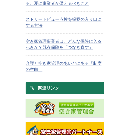
る。夏に事業者が備えるべきこと
ストリートビュー点検を提案の入り口に
する方法
空き家管理事業者は、どんな保険に入る
べきか？既存保険を「つなぎ直す」
介護と空き家管理のあいだにある「制度
の空白」
関連リンク