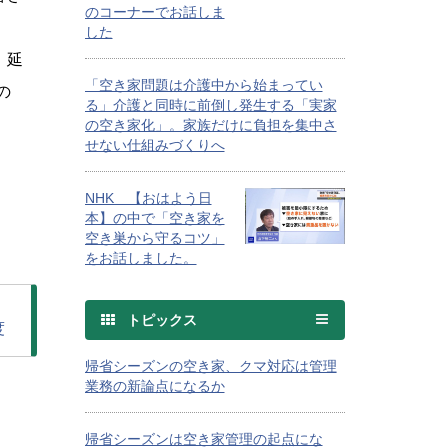
のコーナーでお話しま
した
、延
「空き家問題は介護中から始まってい
の
る」介護と同時に前倒し発生する「実家
の空き家化」。家族だけに負担を集中さ
せない仕組みづくりへ
NHK 【おはよう日
本】の中で「空き家を
空き巣から守るコツ」
をお話しました。
トピックス
度
帰省シーズンの空き家、クマ対応は管理
業務の新論点になるか
帰省シーズンは空き家管理の起点にな