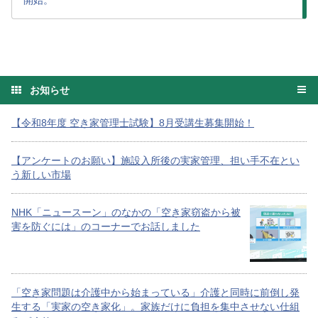
開始。
お知らせ
【令和8年度 空き家管理士試験】8月受講生募集開始！
【アンケートのお願い】施設入所後の実家管理、担い手不在とい
う新しい市場
NHK「ニュースーン」のなかの「空き家窃盗から被
害を防ぐには」のコーナーでお話しました
「空き家問題は介護中から始まっている」介護と同時に前倒し発
生する「実家の空き家化」。家族だけに負担を集中させない仕組