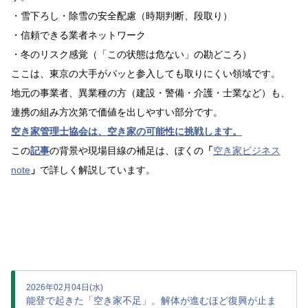
・雪下ろし・除雪の安全配慮（時期判断、段取り）
・信頼できる業者ネットワーク
・冬のリスク感覚（「この状態は危ない」の勘どころ）
ここは、東京の大手がパッと参入しても取りにくい領域です。
地元の事業者、異業種の方（建設・警備・介護・士業など）も、
連携の組み方次第で価値を出しやすい部分です。
空き家管理士協会は、空き家の可能性に挑戦します。
この
記事
の背景や現場目線の補足は、ぼくの
「
空き家ビジネス
note
」
で詳しく解説しています。
2026年02月04日(水)
能登で起きた「空き家不足」。解体が進むほど復興が止ま