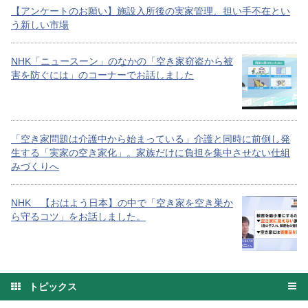
【アンケートのお願い】施設入所後の実家管理、担い手不在とい
う新しい市場
NHK「ニュースーン」のなかの「空き家窃盗から被
害を防ぐには」のコーナーでお話しました
「空き家問題は介護中から始まっている」介護と同時に前倒し発
生する「実家の空き家化」。家族だけに負担を集中させない仕組
みづくりへ
NHK 【おはよう日本】の中で「空き家を空き巣か
ら守るコツ」をお話しました。
トピックス