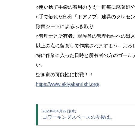
○使い捨て手袋の着用のうえ一軒毎に廃棄処
○手で触れた部分「ドアノブ、建具のクレセ
除菌シートによるふき取り
○管理士と所有者、親族等の管理物件への出
以上の点に留意して作業されますよう、よろ
特に作業に入った日時と所有者の方のゴール
い。
空き家の可能性に挑戦！！
https://www.akiyakanrishi.org/
2020年04月29日(水)
コワーキングスペースの今後は。