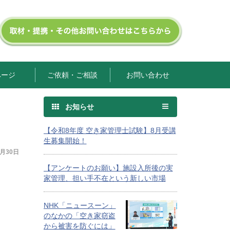
ページ
ご依頼・ご相談
お問い合わせ
お知らせ
【令和8年度 空き家管理士試験】8月受講
生募集開始！
4月30日
【アンケートのお願い】施設入所後の実
家管理、担い手不在という新しい市場
NHK「ニュースーン」
のなかの「空き家窃盗
から被害を防ぐには」