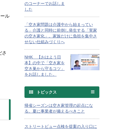
のコーナーでお話しま
した
コール
「空き家問題は介護中から始まってい
る」介護と同時に前倒し発生する「実家
の空き家化」。家族だけに負担を集中さ
せない仕組みづくりへ
ださ
NHK 【おはよう日
本】の中で「空き家を
空き巣から守るコツ」
をお話しました。
トピックス
帰省シーズンは空き家管理の起点にな
る。夏に事業者が備えるべきこと
ストリートビュー点検を提案の入り口に