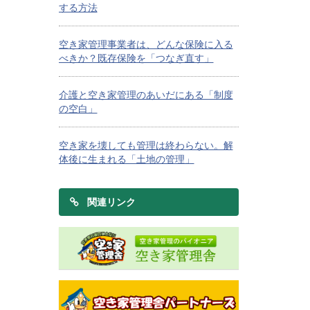
する方法
空き家管理事業者は、どんな保険に入る
べきか？既存保険を「つなぎ直す」
介護と空き家管理のあいだにある「制度
の空白」
空き家を壊しても管理は終わらない。解
体後に生まれる「土地の管理」
関連リンク