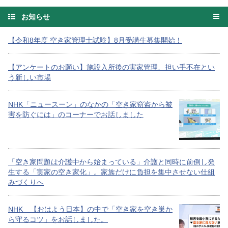
お知らせ
【令和8年度 空き家管理士試験】8月受講生募集開始！
【アンケートのお願い】施設入所後の実家管理、担い手不在とい
う新しい市場
NHK「ニュースーン」のなかの「空き家窃盗から被
害を防ぐには」のコーナーでお話しました
「空き家問題は介護中から始まっている」介護と同時に前倒し発
生する「実家の空き家化」。家族だけに負担を集中させない仕組
みづくりへ
NHK 【おはよう日本】の中で「空き家を空き巣か
ら守るコツ」をお話しました。