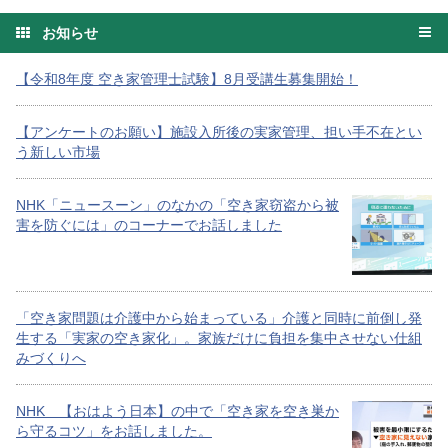
お知らせ
【令和8年度 空き家管理士試験】8月受講生募集開始！
【アンケートのお願い】施設入所後の実家管理、担い手不在とい
う新しい市場
NHK「ニュースーン」のなかの「空き家窃盗から被
害を防ぐには」のコーナーでお話しました
「空き家問題は介護中から始まっている」介護と同時に前倒し発
生する「実家の空き家化」。家族だけに負担を集中させない仕組
みづくりへ
NHK 【おはよう日本】の中で「空き家を空き巣か
ら守るコツ」をお話しました。