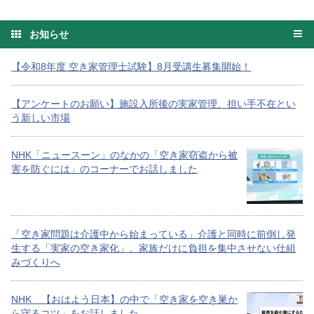
お知らせ
【令和8年度 空き家管理士試験】8月受講生募集開始！
【アンケートのお願い】施設入所後の実家管理、担い手不在とい
う新しい市場
NHK「ニュースーン」のなかの「空き家窃盗から被
害を防ぐには」のコーナーでお話しました
「空き家問題は介護中から始まっている」介護と同時に前倒し発
生する「実家の空き家化」。家族だけに負担を集中させない仕組
みづくりへ
NHK 【おはよう日本】の中で「空き家を空き巣か
ら守るコツ」をお話しました。