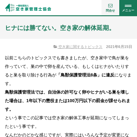
メニュー
問合せ
ヒナには勝てない。空き家の解体延期。
空き家に関するトピックス
2021年6月15日
以前こちらのトピックスでも書きましたが、空き家中で鳥が巣を
作っていて、巣の中で卵を産んでいる、もしくはヒナがいたりす
ると巣を取り除ける行為が
「鳥獣保護管理法8条」に違反
になりま
す。
鳥獣保護管理法では、自治体の許可なく卵やヒナがいる巣を壊し
た場合は、1年以下の懲役または100万円以下の罰金が課せられま
す。
という事でこの記事では空き家の解体工事が延期になってしまっ
たという事です。
なんだかのどかな感じですが、実際にはいろんな予定が変更にな