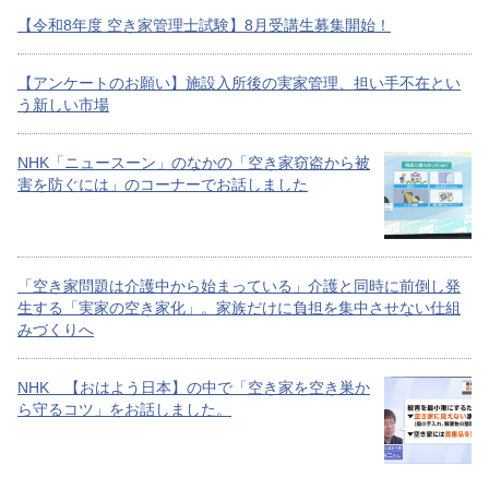
【令和8年度 空き家管理士試験】8月受講生募集開始！
【アンケートのお願い】施設入所後の実家管理、担い手不在とい
う新しい市場
NHK「ニュースーン」のなかの「空き家窃盗から被
害を防ぐには」のコーナーでお話しました
「空き家問題は介護中から始まっている」介護と同時に前倒し発
生する「実家の空き家化」。家族だけに負担を集中させない仕組
みづくりへ
NHK 【おはよう日本】の中で「空き家を空き巣か
ら守るコツ」をお話しました。