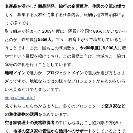
名産品を活かした商品開発
、
旅行の企画運営
、
住民の交流の場づ
くり
…募集する人材や従事する仕事内容、報酬は地方自治体によ
って様々です。
取り組みが始まった2009年度は、隊員が全国で
89人
しかいなかっ
たのが、昨年度は
5556人
。年々、右肩上がりで増加しているとい
うことです。また、国もこの隊員数を、
令和6年度に8,000人
に増
やすという目標を掲げており、この目標に向け、地域おこし協力
隊等の強化を行うこととしています。
地域メイン
で選ぶか、
プロジェクトメイン
で選ぶか選び方もさま
ざまですが、地域ならではの様々なプロジェクトがあるのをいろ
いろ見るだけでも楽しいです。
https://smout.jp/
見てもらったらわかるように、多くのプロジェクトで
空き家など
の遊休建物の活用
を進めています。
空き家管理士の資格取得者
の中にも地域おこし協力隊の方がい
て、
地域の空き家の管理から活用へのサポート
をしているようで