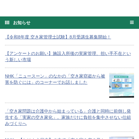
お知らせ
【令和8年度 空き家管理士試験】8月受講生募集開始！
【アンケートのお願い】施設入所後の実家管理、担い手不在とい
う新しい市場
NHK「ニュースーン」のなかの「空き家窃盗から被
害を防ぐには」のコーナーでお話しました
「空き家問題は介護中から始まっている」介護と同時に前倒し発
生する「実家の空き家化」。家族だけに負担を集中させない仕組
みづくりへ