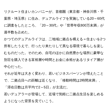
リクルート住まいカンパニーが、首都圏（東京都・神奈川県・千
葉県・埼玉県）に住み、デュアルライフを実施している20～60代
に調査をしたところ、「20～30代」や「世帯年収800万未満」が
過半数を占めた。
かつてのデュアルライフは、二地域に拠点を構える＝住まいを2つ
所有したうえで、行ったり来たりして異なる環境で暮らしを楽し
むものだった。そのため、自宅のほかに自然豊かな場所に豪華な
別荘を購入できる富裕層や時間とお金に余裕があるリタイア層が
中心だった。
それが近年は大きく変わり、若いビジネスパーソンが増えたこと
で、二拠点目への距離は近くなり、「移動時間は2時間未満」、
「滞在日数は月平均で2～5日」が主流だ。
若いデュアラーが登場して、近場で気軽に二拠点生活を楽しめる
ようになった背景を見ていこう。