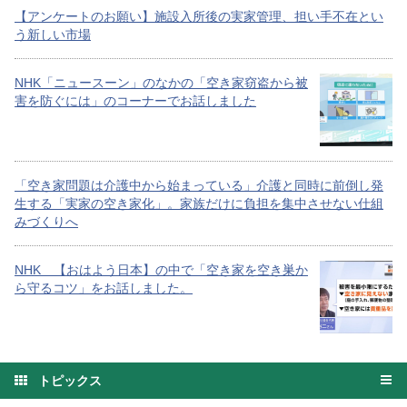
【アンケートのお願い】施設入所後の実家管理、担い手不在とい
う新しい市場
NHK「ニュースーン」のなかの「空き家窃盗から被
害を防ぐには」のコーナーでお話しました
「空き家問題は介護中から始まっている」介護と同時に前倒し発
生する「実家の空き家化」。家族だけに負担を集中させない仕組
みづくりへ
NHK 【おはよう日本】の中で「空き家を空き巣か
ら守るコツ」をお話しました。
トピックス