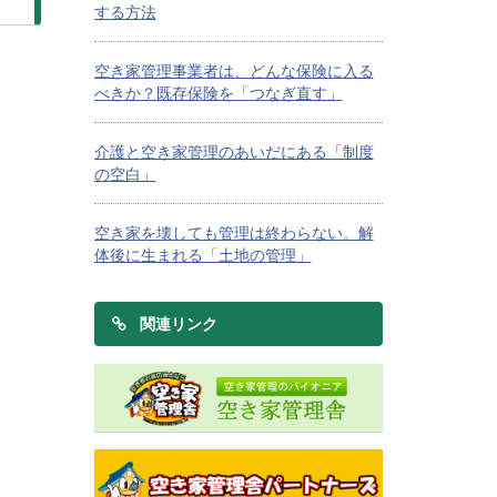
する方法
空き家管理事業者は、どんな保険に入る
べきか？既存保険を「つなぎ直す」
介護と空き家管理のあいだにある「制度
の空白」
空き家を壊しても管理は終わらない。解
体後に生まれる「土地の管理」
関連リンク