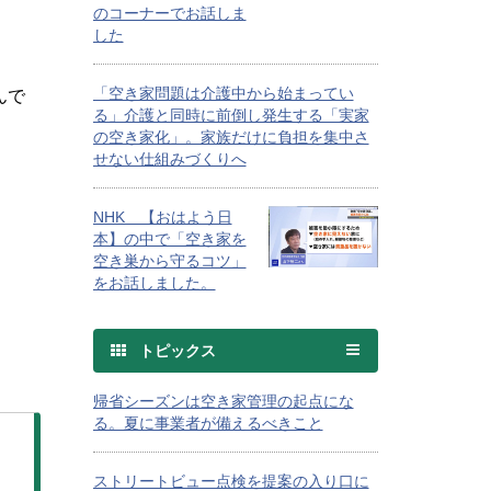
のコーナーでお話しま
した
「空き家問題は介護中から始まってい
んで
る」介護と同時に前倒し発生する「実家
の空き家化」。家族だけに負担を集中さ
せない仕組みづくりへ
NHK 【おはよう日
本】の中で「空き家を
空き巣から守るコツ」
をお話しました。
トピックス
帰省シーズンは空き家管理の起点にな
る。夏に事業者が備えるべきこと
ストリートビュー点検を提案の入り口に