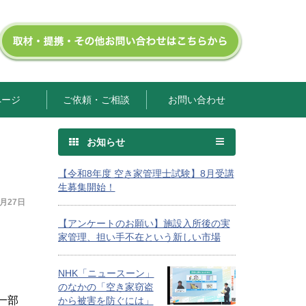
ページ
ご依頼・ご相談
お問い合わせ
お知らせ
【令和8年度 空き家管理士試験】8月受講
生募集開始！
9月27日
【アンケートのお願い】施設入所後の実
家管理、担い手不在という新しい市場
NHK「ニュースーン」
のなかの「空き家窃盗
一部
から被害を防ぐには」