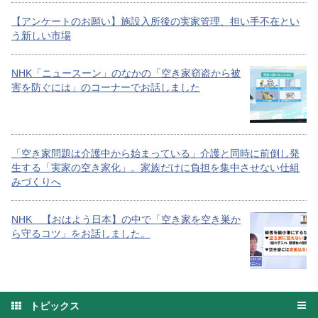
【アンケートのお願い】施設入所後の実家管理、担い手不在とい
う新しい市場
NHK「ニュースーン」のなかの「空き家窃盗から被
害を防ぐには」のコーナーでお話しました
「空き家問題は介護中から始まっている」介護と同時に前倒し発
生する「実家の空き家化」。家族だけに負担を集中させない仕組
みづくりへ
NHK 【おはよう日本】の中で「空き家を空き巣か
ら守るコツ」をお話しました。
トピックス