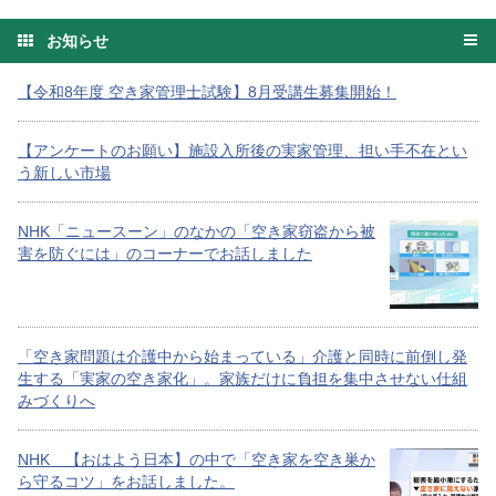
お知らせ
【令和8年度 空き家管理士試験】8月受講生募集開始！
【アンケートのお願い】施設入所後の実家管理、担い手不在とい
う新しい市場
NHK「ニュースーン」のなかの「空き家窃盗から被
害を防ぐには」のコーナーでお話しました
「空き家問題は介護中から始まっている」介護と同時に前倒し発
生する「実家の空き家化」。家族だけに負担を集中させない仕組
みづくりへ
NHK 【おはよう日本】の中で「空き家を空き巣か
ら守るコツ」をお話しました。