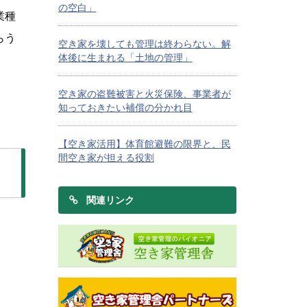
の空白」
業種
らう
空き家を壊しても管理は終わらない。解
体後に生まれる「土地の管理」
空き家の盗難被害と火災保険、事業者が
知っておきたい補償の分かれ目
【空き家活用】体育館避難の限界と、民
間空き家が担える役割
関連リンク