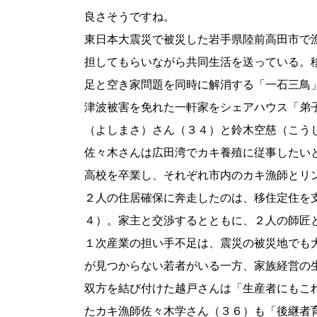
良さそうですね。
東日本大震災で被災した岩手県陸前高田市で
担してもらいながら共同生活を送っている。
足と空き家問題を同時に解消する「一石三鳥
津波被害を免れた一軒家をシェアハウス「弟
（よしまさ）さん（３４）と鈴木空慈（こう
佐々木さんは広田湾でカキ養殖に従事したい
高校を卒業し、それぞれ市内のカキ漁師とリ
２人の住居確保に奔走したのは、移住定住を
４）。家主と交渉するとともに、２人の師匠
１次産業の担い手不足は、震災の被災地でも
が見つからない若者がいる一方、家族経営の
双方を結び付けた越戸さんは「生産者にもこ
たカキ漁師佐々木学さん（３６）も「後継者