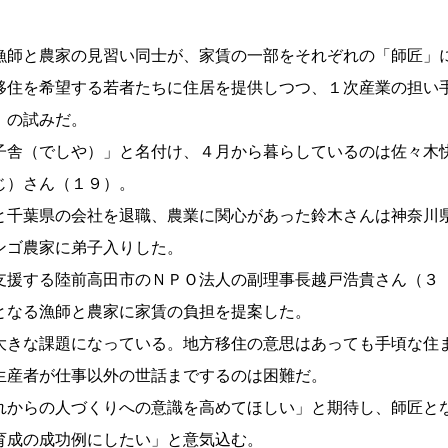
漁師と農家の見習い同士が、家賃の一部をそれぞれの「師匠」
移住を希望する若者たちに住居を提供しつつ、１次産業の担い
」の試みだ。
子舎（でしや）」と名付け、４月から暮らしているのは佐々木
じ）さん（１９）。
と千葉県の会社を退職、農業に関心があった鈴木さんは神奈川
ンゴ農家に弟子入りした。
支援する陸前高田市のＮＰＯ法人の副理事長越戸浩貴さん（３
となる漁師と農家に家賃の負担を提案した。
大きな課題になっている。地方移住の意思はあっても手頃な住
生産者が仕事以外の世話までするのは困難だ。
れからの人づくりへの意識を高めてほしい」と期待し、師匠と
育成の成功例にしたい」と意気込む。