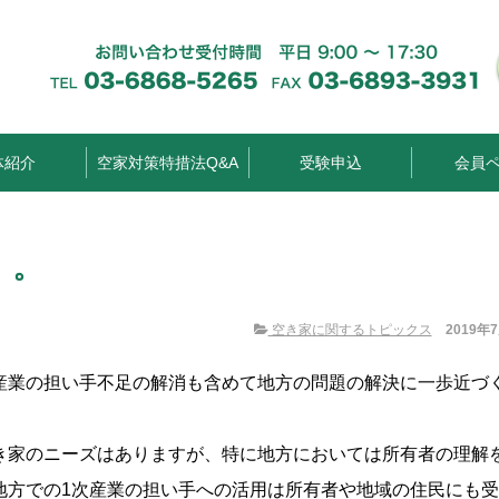
体紹介
空家対策特措法Q&A
受験申込
会員
。。
空き家に関するトピックス
2019年
産業の担い手不足の解消も含めて地方の問題の解決に一歩近づ
き家のニーズはありますが、特に地方においては所有者の理解
地方での1次産業の担い手への活用は所有者や地域の住民にも