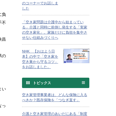
のコーナーでお話しま
した
に負
「空き家問題は介護中から始まってい
手不
る」介護と同時に前倒し発生する「実家
の空き家化」。家族だけに負担を集中さ
せない仕組みづくりへ
快昌
NHK 【おはよう日
県の
本】の中で「空き家を
空き巣から守るコツ」
をお話しました。
トピックス
まい
空き家管理事業者は、どんな保険に入る
べきか？既存保険を「つなぎ直す」
なっ
介護と空き家管理のあいだにある「制度