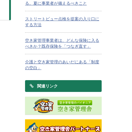
る。夏に事業者が備えるべきこと
ストリートビュー点検を提案の入り口に
する方法
空き家管理事業者は、どんな保険に入る
べきか？既存保険を「つなぎ直す」
介護と空き家管理のあいだにある「制度
の空白」
関連リンク