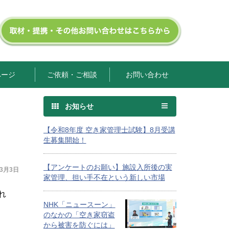
ページ
ご依頼・ご相談
お問い合わせ
お知らせ
【令和8年度 空き家管理士試験】8月受講
生募集開始！
【アンケートのお願い】施設入所後の実
年3月3日
家管理、担い手不在という新しい市場
れ
NHK「ニュースーン」
のなかの「空き家窃盗
から被害を防ぐには」