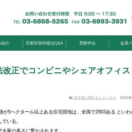
体紹介
空家対策特措法Q&A
受験申込
会員
法改正でコンビニやシェアオフィス
空き家に関するトピックス
2020
が5ヘクタール以上ある住宅団地は、全国で2903ある といわ
んでいる。
空き家の多さに驚かされます。