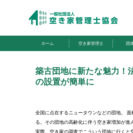
ホーム
空き家管理士
団
築古団地に新たな魅力！
の設置が簡単に
全国に点在するニュータウンなどの団地。 面積
る。その団地の高齢化に伴う空き家増加が進
実際、空き家の調査でこういう団地に行くと