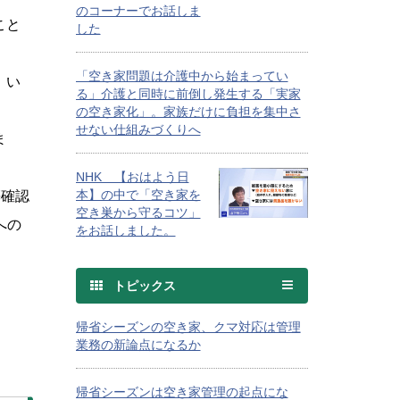
のコーナーでお話しま
こと
した
「空き家問題は介護中から始まってい
、い
る」介護と同時に前倒し発生する「実家
の空き家化」。家族だけに負担を集中さ
せない仕組みづくりへ
ま
NHK 【おはよう日
本】の中で「空き家を
築確認
空き巣から守るコツ」
への
をお話しました。
トピックス
帰省シーズンの空き家、クマ対応は管理
業務の新論点になるか
帰省シーズンは空き家管理の起点にな