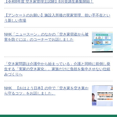
【令和8年度 空き家管理士試験】8月受講生募集開始！
【アンケートのお願い】施設入所後の実家管理、担い手不在とい
う新しい市場
NHK「ニュースーン」のなかの「空き家窃盗から被
害を防ぐには」のコーナーでお話しました
「空き家問題は介護中から始まっている」介護と同時に前倒し発
生する「実家の空き家化」。家族だけに負担を集中させない仕組
みづくりへ
NHK 【おはよう日本】の中で「空き家を空き巣か
ら守るコツ」をお話しました。