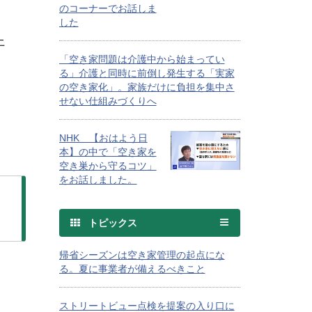
のコーナーでお話しま
した
土
「空き家問題は介護中から始まってい
る」介護と同時に前倒し発生する「実家
の空き家化」。家族だけに負担を集中さ
せない仕組みづくりへ
NHK 【おはよう日
本】の中で「空き家を
空き巣から守るコツ」
をお話しました。
トピックス
帰省シーズンは空き家管理の起点にな
る。夏に事業者が備えるべきこと
ストリートビュー点検を提案の入り口に