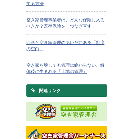
する方法
空き家管理事業者は、どんな保険に入る
べきか？既存保険を「つなぎ直す」
介護と空き家管理のあいだにある「制度
の空白」
空き家を壊しても管理は終わらない。解
体後に生まれる「土地の管理」
関連リンク