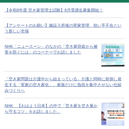
【令和8年度 空き家管理士試験】8月受講生募集開始！
【アンケートのお願い】施設入所後の実家管理、担い手不在とい
う新しい市場
NHK「ニュースーン」のなかの「空き家窃盗から被
害を防ぐには」のコーナーでお話しました
「空き家問題は介護中から始まっている」介護と同時に前倒し発
生する「実家の空き家化」。家族だけに負担を集中させない仕組
みづくりへ
NHK 【おはよう日本】の中で「空き家を空き巣か
ら守るコツ」をお話しました。